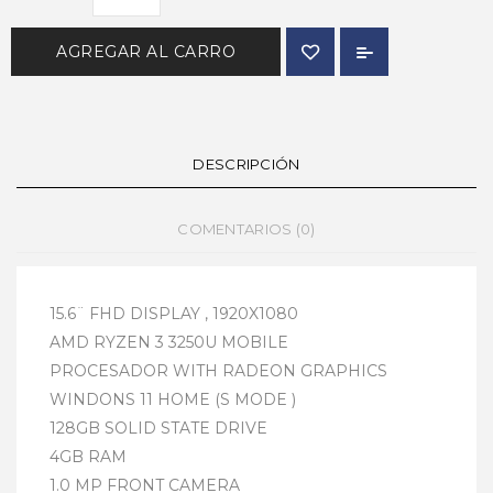
AGREGAR AL CARRO
DESCRIPCIÓN
COMENTARIOS (0)
15.6¨ FHD DISPLAY , 1920X1080
AMD RYZEN 3 3250U MOBILE
PROCESADOR WITH RADEON GRAPHICS
WINDONS 11 HOME (S MODE )
128GB SOLID STATE DRIVE
4GB RAM
1.0 MP FRONT CAMERA