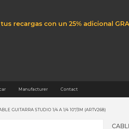
tus recargas con un 25% adicional GRA
car
Manufacturer
Contact
ABLE GUITARRA STUDIO 1/4 A 1/4 10"/3M (ARTV268)
CABLE