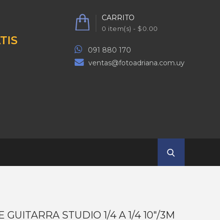
CARRITO
0 item(s) - $0.00
TIS
091 880 170
ventas@fotoadriana.com.uy
 GUITARRA STUDIO 1/4 A 1/4 10"/3M