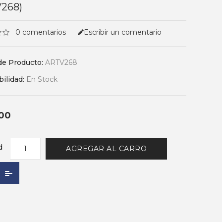
268)
0 comentarios
Escribir un comentario
de Producto:
ARTV268
bilidad:
En Stock
00
d
AGREGAR AL CARRO