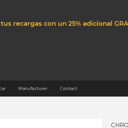
tus recargas con un 25% adicional GRA
car
Manufacturer
Contact
CHRO