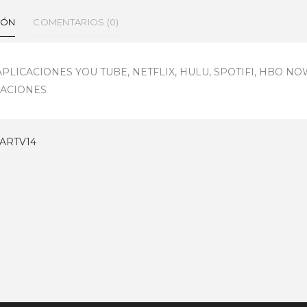
IÓN
COMENTARIOS (0)
PLICACIONES YOU TUBE, NETFLIX, HULU, SPOTIFI, HBO N
CACIONES
ARTV14