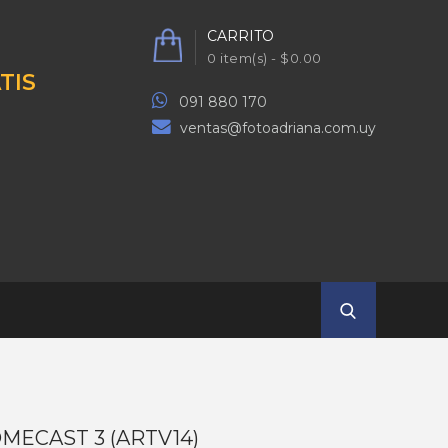
CARRITO
0 item(s) - $0.00
TIS
091 880 170
ventas@fotoadriana.com.uy
MECAST 3 (ARTV14)