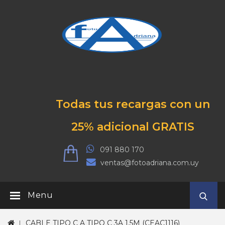
Todas tus recargas con un
25% adicional GRATIS
091 880 170
ventas@fotoadriana.com.uy
Menu
CABLE TIPO C A TIPO C 3A 1.5M (CEAC1116)