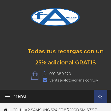
Todas tus recargas con un
25% adicional GRATIS
091 880 170
ventas@fotoadriana.com.uy
Menu
CELULAR SAMSUNG S24 FE 8/256GB SM-S721B