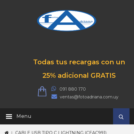
Todas tus recargas con un
25% adicional GRATIS
091 880 170
ventas@fotoadriana.com.uy
Menu
CABLE USB TIPO C LIGHTNING (CEAC991)