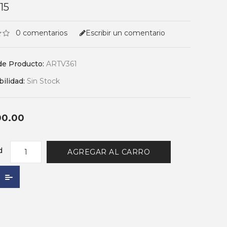
15
0 comentarios
Escribir un comentario
de Producto:
ARTV361
bilidad:
Sin Stock
00.00
d
AGREGAR AL CARRO