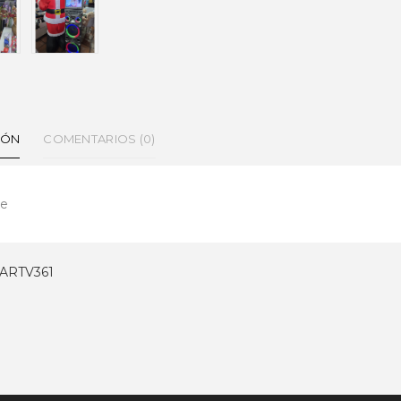
IÓN
COMENTARIOS (0)
ke
ARTV361