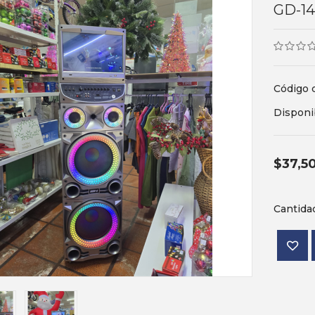
GD-14
Código 
Disponi
$37,5
Cantida