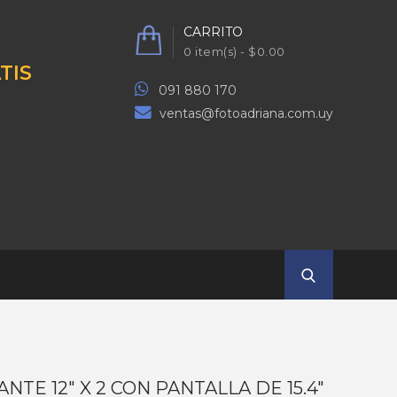
CARRITO
0 item(s) - $0.00
TIS
091 880 170
ventas@fotoadriana.com.uy
NTE 12" X 2 CON PANTALLA DE 15.4"