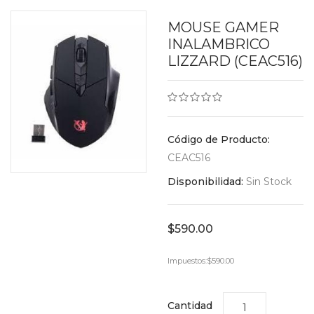
MOUSE GAMER
INALAMBRICO
LIZZARD (CEAC516)
Código de Producto:
CEAC516
Disponibilidad:
Sin Stock
$590.00
Impuestos:
$590.00
Cantidad